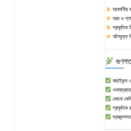
আকর্ষণীয় ব
নরম ও প্লাম
প্রাকৃতিক মি
আঁশযুক্ত ক
গুণগত 
বাছাইকৃত ও 
ওভারড্রায়
কোনো কেমিক
প্রাকৃতিক র
স্বাস্থ্যসম্