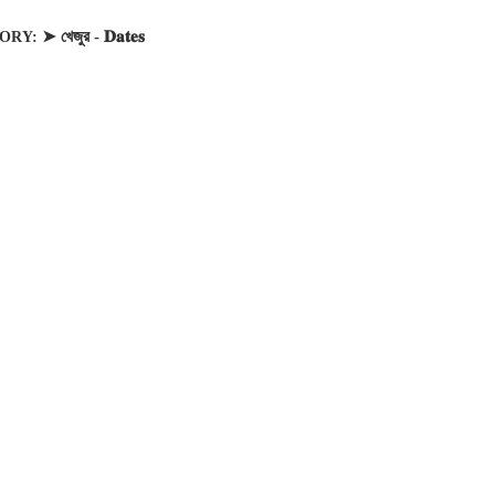
550৳ .
350৳ .
➤ খেজুর - 𝐃𝐚𝐭𝐞𝐬
ORY: