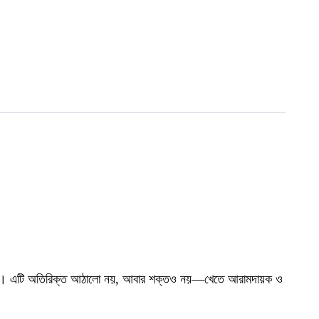
প্রিয়। এটি অতিরিক্ত আঠালো নয়, আবার শক্তও নয়—খেতে আরামদায়ক ও