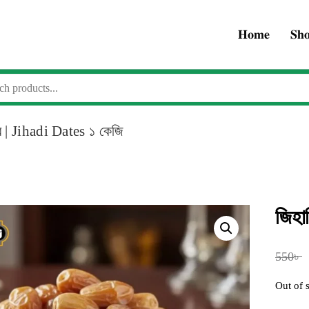
𝐇𝐨𝐦𝐞
𝐒𝐡
র | Jihadi Dates ১ কেজি
জিহা
৳
550
Out of 