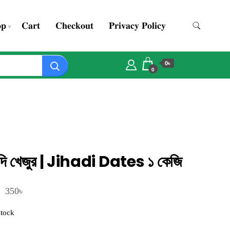
𝐩
𝐂𝐚𝐫𝐭
𝐂𝐡𝐞𝐜𝐤𝐨𝐮𝐭
𝐏𝐫𝐢𝐯𝐚𝐜𝐲 𝐏𝐨𝐥𝐢𝐜𝐲
0৳
0
দি খেজুর | Jihadi Dates ১ কেজি
৳
Original
Current
350
price
price
stock
was:
is: