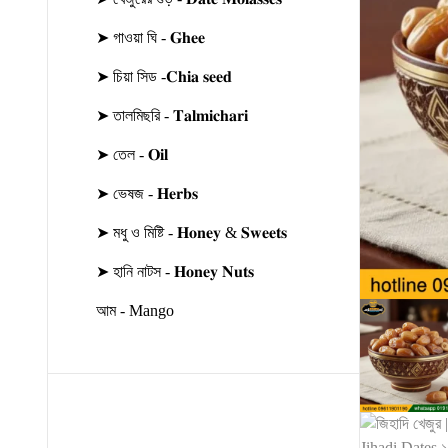
➤ গাওয়া ঘি - 𝐆𝐡𝐞𝐞
➤ চিয়া সিড -𝐂𝐡𝐢𝐚 𝐬𝐞𝐞𝐝
➤ তালমিছরি - 𝐓𝐚𝐥𝐦𝐢𝐜𝐡𝐚𝐫𝐢
➤ তেল - 𝐎𝐢𝐥
➤ ভেষজ - 𝐇𝐞𝐫𝐛𝐬
➤ মধু ও মিষ্টি - 𝐇𝐨𝐧𝐞𝐲 & 𝐒𝐰𝐞𝐞𝐭𝐬
➤ হানি নাটস - 𝐇𝐨𝐧𝐞𝐲 𝐍𝐮𝐭𝐬
আম - Mango