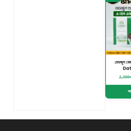
মেডজুল খ
Dat
2,300
অর