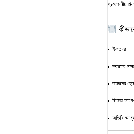
প্রয়োজনীয় মিনা
কীভাব
ইফতারে
সকালের নাস্
বাচ্চাদের হেল
জিমের আগে/
অতিথি আপ্য