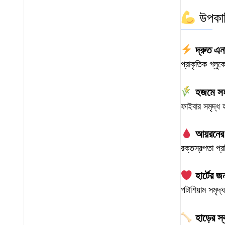
উপকার
দ্রুত এনা
প্রাকৃতিক গ্লু
হজমে স
ফাইবার সমৃদ্ধ
আয়রনের
রক্তস্বল্পতা প
হার্টের জ
পটাশিয়াম সমৃদ্
হাড়ের স্বা