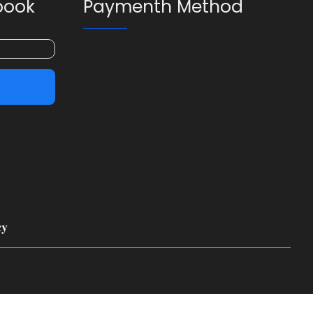
book
Paymenth Method
𝐲