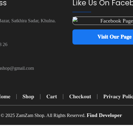
ss
Like Us On Face
azar, Satkhira Sadar, Khulna.
𝐕𝐢𝐬𝐢𝐭 𝐎𝐮𝐫 𝐏𝐚𝐠𝐞
8 26
mshop@gmail.com
𝐨𝐦𝐞
𝐒𝐡𝐨𝐩
𝐂𝐚𝐫𝐭
𝐂𝐡𝐞𝐜𝐤𝐨𝐮𝐭
𝐏𝐫𝐢𝐯𝐚𝐜𝐲 𝐏𝐨𝐥𝐢
Find Developer
© 2025 ZamZam Shop. All Rights Reserved.