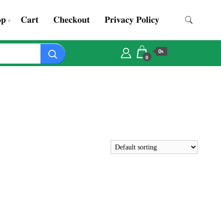
𝐩
𝐂𝐚𝐫𝐭
𝐂𝐡𝐞𝐜𝐤𝐨𝐮𝐭
𝐏𝐫𝐢𝐯𝐚𝐜𝐲 𝐏𝐨𝐥𝐢𝐜𝐲
0৳
0