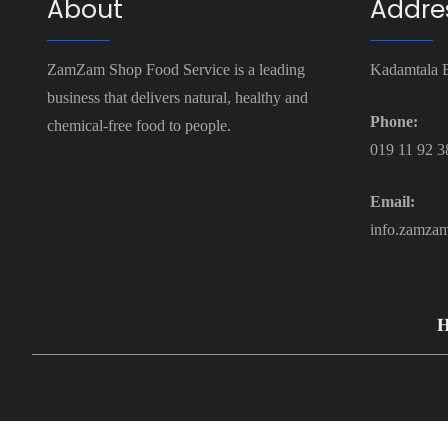
About
Addre
ZamZam Shop Food Service­ is a leading
Kadamtala B
business that delive­rs natural, healthy and
Phone:
chemical-free food to people.
019 11 92 3
Email:
info.zamza
