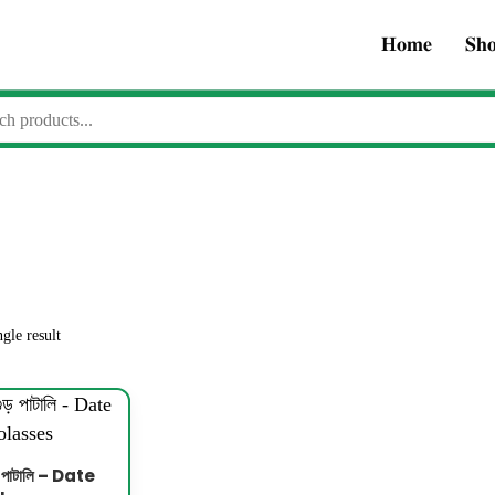
𝐇𝐨𝐦𝐞
𝐒𝐡
gle result
ুড় পাটালি – Date