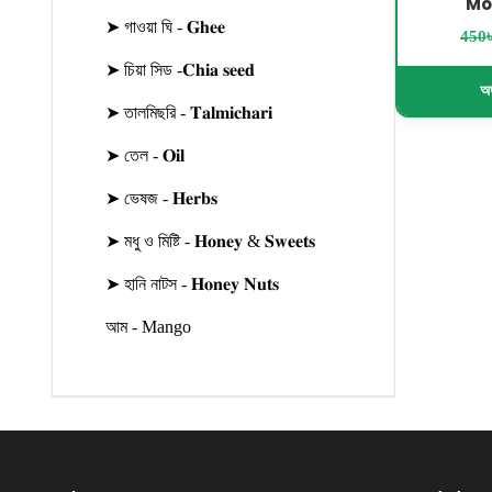
Mo
➤ গাওয়া ঘি - 𝐆𝐡𝐞𝐞
450
➤ চিয়া সিড -𝐂𝐡𝐢𝐚 𝐬𝐞𝐞𝐝
অর
➤ তালমিছরি - 𝐓𝐚𝐥𝐦𝐢𝐜𝐡𝐚𝐫𝐢
➤ তেল - 𝐎𝐢𝐥
➤ ভেষজ - 𝐇𝐞𝐫𝐛𝐬
➤ মধু ও মিষ্টি - 𝐇𝐨𝐧𝐞𝐲 & 𝐒𝐰𝐞𝐞𝐭𝐬
➤ হানি নাটস - 𝐇𝐨𝐧𝐞𝐲 𝐍𝐮𝐭𝐬
আম - Mango